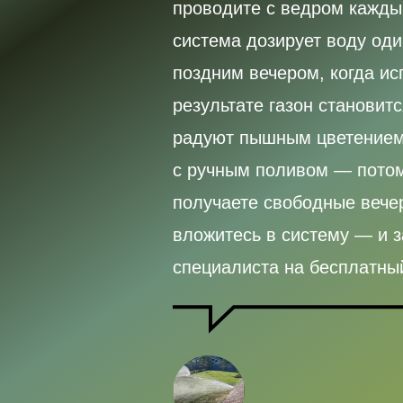
проводите с ведром кажды
система дозирует воду од
поздним вечером, когда ис
результате газон становит
радуют пышным цветением 
с ручным поливом — потому
получаете свободные вечер
вложитесь в систему — и з
специалиста на бесплатный