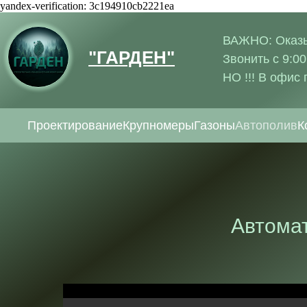
yandex-verification: 3c194910cb2221ea
ВАЖНО: Оказыв
"ГАРДЕН"
Звонить с 9:00
НО !!! В офис
Проектирование
Крупномеры
Газоны
Автополив
К
Автома