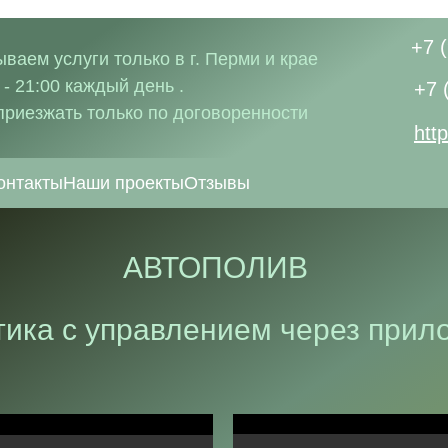
+7 
аем услуги только в г. Перми и крае
 - 21:00 каждый день .
+7 
 приезжать только по договоренности
htt
онтакты
Наши проекты
Отзывы
АВТОПОЛИВ
тика с управлением через прил