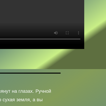
янут на глазах. Ручной
о сухая земля, а вы