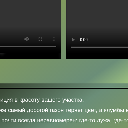
иция в красоту вашего участка.
же самый дорогой газон теряет цвет, а клумбы в
почти всегда неравномерен: где-то лужа, где-т