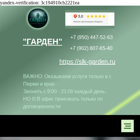
yandex-verification: 3c194910cb2221ea
+7 (950) 447-52-63
"ГАРДЕН"
+7 (902) 807-65-40
https://slk-garden.ru
ВАЖНО: Оказываем услуги только в г.
Перми и крае
Звонить с 9:00 - 21:00 каждый день .
НО !!! В офис приезжать только по
договоренности