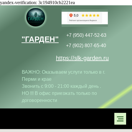
yandex-verification: 3c194910cb2221ea
+7 (950) 447-52-63
"ГАРДЕН"
+7 (902) 807-65-40
https://slk-garden.ru
ВАЖНО: Оказываем услуги только в г.
Перми и крае
Звонить с 9:00 - 21:00 каждый день .
НО !!! В офис приезжать только по
договоренности